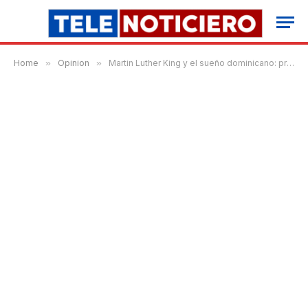
Home
»
Opinion
»
Martin Luther King y el sueño dominicano: primero la gente