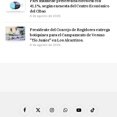
PRM mantiene preferencia electoral con
41.1%, según encuesta del Centro Económico
del Cibao
6 de agosto de 2026
Presidente del Concejo de Regidores entrega
botiquines para el Campamento de Verano
"Tío Junior" en Los Alcarrizos.
6 de agosto de 2026
Facebook
X
Instagram
WhatsApp
YouTube
TikTok