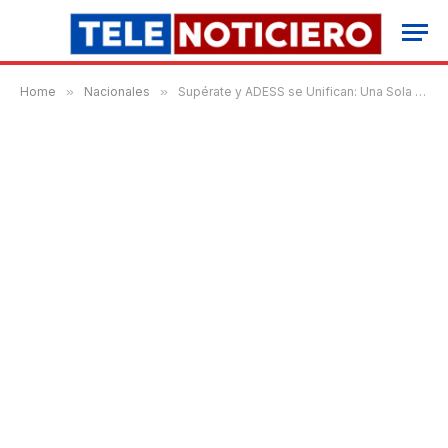
Home
»
Nacionales
»
Supérate y ADESS se Unifican: Una Sola Oficina, Menos Burocracia y Más Servicios Digitales