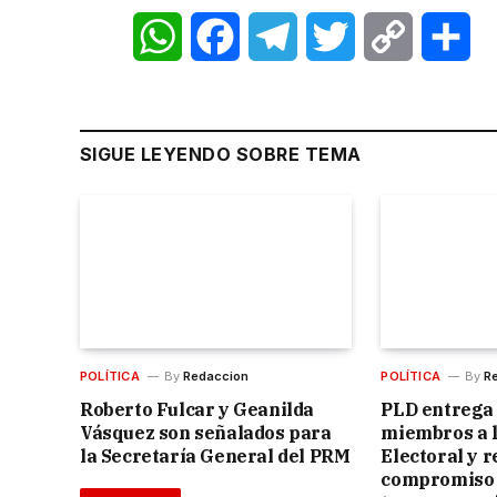
WhatsApp
Facebook
Telegram
Twitter
Copy
Sh
Link
SIGUE LEYENDO SOBRE TEMA
POLÍTICA
By
Redaccion
POLÍTICA
By
R
Roberto Fulcar y Geanilda
PLD entrega
Vásquez son señalados para
miembros a l
la Secretaría General del PRM
Electoral y 
compromiso 