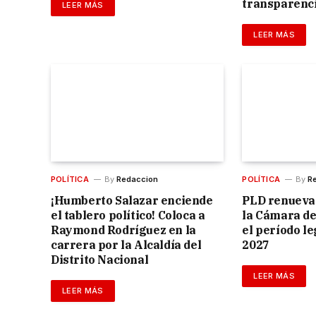
transparenc
LEER MÁS
LEER MÁS
POLÍTICA
By
Redaccion
POLÍTICA
By
R
¡Humberto Salazar enciende
PLD renueva 
el tablero político! Coloca a
la Cámara de
Raymond Rodríguez en la
el período le
carrera por la Alcaldía del
2027
Distrito Nacional
LEER MÁS
LEER MÁS