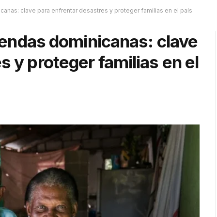
icanas: clave para enfrentar desastres y proteger familias en el país
iviendas dominicanas: clave
s y proteger familias en el