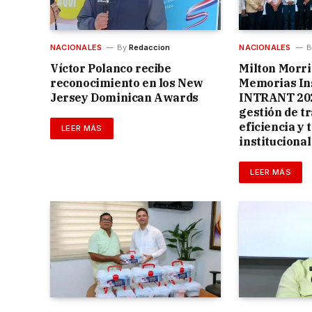
NACIONALES
By
Redaccion
NACIONALES
B
Víctor Polanco recibe
Milton Morri
reconocimiento en los New
Memorias Ins
Jersey Dominican Awards
INTRANT 202
gestión de t
eficiencia y
LEER MÁS
institucional
LEER MÁS