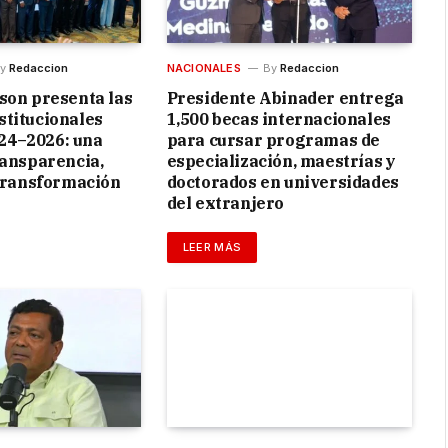
y
Redaccion
NACIONALES
By
Redaccion
son presenta las
Presidente Abinader entrega
titucionales
1,500 becas internacionales
4–2026: una
para cursar programas de
ransparencia,
especialización, maestrías y
 transformación
doctorados en universidades
del extranjero
LEER MÁS