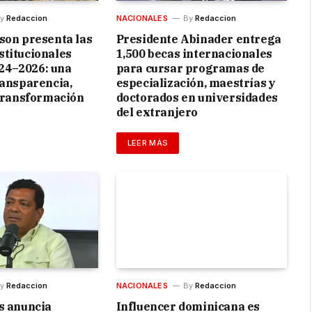
y
Redaccion
NACIONALES
By
Redaccion
son presenta las
Presidente Abinader entrega
titucionales
1,500 becas internacionales
4–2026: una
para cursar programas de
ransparencia,
especialización, maestrías y
 transformación
doctorados en universidades
del extranjero
LEER MÁS
y
Redaccion
NACIONALES
By
Redaccion
s anuncia
Influencer dominicana es