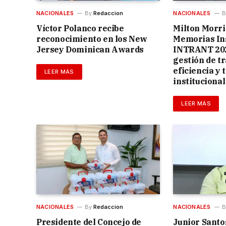
NACIONALES
By
Redaccion
NACIONALES
B
Víctor Polanco recibe
Milton Morri
reconocimiento en los New
Memorias Ins
Jersey Dominican Awards
INTRANT 202
gestión de t
eficiencia y
LEER MÁS
institucional
LEER MÁS
NACIONALES
By
Redaccion
NACIONALES
B
Presidente del Concejo de
Junior Santo