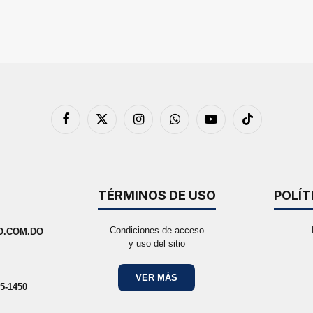
Facebook
X
Instagram
WhatsApp
YouTube
TikTok
(Twitter)
TÉRMINOS DE USO
POLÍT
Condiciones de acceso
O.COM.DO
y uso del sitio
VER MÁS
5-1450