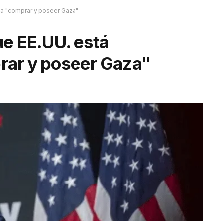
a "comprar y poseer Gaza"
e EE.UU. está
rar y poseer Gaza"