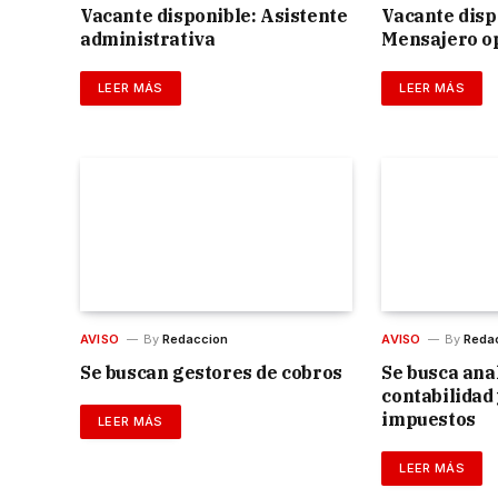
Vacante disponible: Asistente
Vacante disp
administrativa
Mensajero o
LEER MÁS
LEER MÁS
AVISO
By
Redaccion
AVISO
By
Reda
Se buscan gestores de cobros
Se busca anal
contabilidad
impuestos
LEER MÁS
LEER MÁS