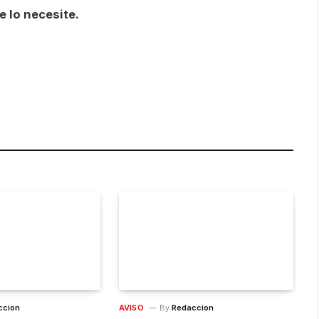
 lo necesite.
are
ccion
AVISO
By
Redaccion