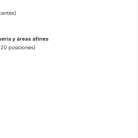
cantes)
)
mería y áreas afines
20 posiciones)