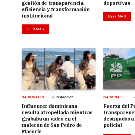
gestión de transparencia,
deportivas
eficiencia y transformación
institucional
LEER MÁS
LEER MÁS
NACIONALES
By
Redaccion
NACIONALES
B
Influencer dominicana
Fuerza del P
resulta atropellada mientras
transparenci
grababa un video en el
destinados a
malecón de San Pedro de
policial
Macorís