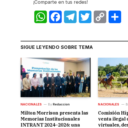
¡Comparte en tus redes!
WhatsApp
Facebook
Telegram
Twitter
Copy
Sh
Link
SIGUE LEYENDO SOBRE TEMA
NACIONALES
By
Redaccion
NACIONALES
B
Milton Morrison presenta las
Comisión Hí
Memorias Institucionales
venta ilegal
INTRANT 2024–2026: una
virtuales, d