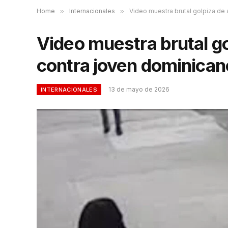
Home
»
Internacionales
»
Video muestra brutal golpiza de 
Video muestra brutal g
contra joven dominican
13 de mayo de 2026
INTERNACIONALES