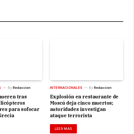
S
By
Redaccion
INTERNACIONALES
By
Redaccion
mueren tras
Explosión en restaurante de
licópteros
Moscú deja cinco muertos;
res para sofocar
autoridades investigan
Grecia
ataque terrorista
LEER MÁS