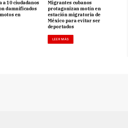
a a 10 ciudadanos
Migrantes cubanos
on damnificados
protagonizan motín en
emotos en
estación migratoria de
México para evitar ser
deportados
LEER MÁS