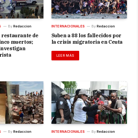
S
By
Redaccion
INTERNACIONALES
By
Redaccion
 restaurante de
Suben a 88 los fallecidos por
inco muertos;
la crisis migratoria en Ceuta
investigan
rista
LEER MÁS
S
By
Redaccion
INTERNACIONALES
By
Redaccion