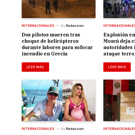
INTERNACIONALES
By
Redaccion
INTERNACIONALE
Dos pilotos mueren tras
Explosión en
choque de helicópteros
Moscú deja c
durante labores para sofocar
autoridades 
incendio en Grecia
ataque terro
LEER MÁS
LEER MÁS
INTERNACIONALES
By
Redaccion
INTERNACIONALE