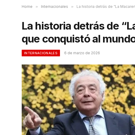
Home
»
Internacionales
»
La historia detrás de “La Macare
La historia detrás de “
que conquistó al mund
6 de marzo de 2026
INTERNACIONALES