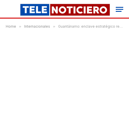
Home
»
Internacionales
»
Guantánamo: enclave estratégico reaviva tensiones entre Cuba y Estados Unidos